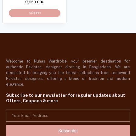
9,350.00
৳
অর্ডার করুন
Welcome to Nuhas Wardrobe, your premier destination for
authentic Pakistani designer clothing in Bangladesh. We are
dedicated to bringing you the finest collections from renowned
Pakistani designers, offering a blend of tradition and modern
elegance.
Subscribe to our newsletter for regular updates about
Offers, Coupons & more
Subscribe